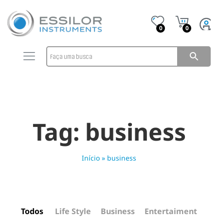
0
0
Tag:
business
Início
»
business
Todos
Life Style
Business
Entertaiment