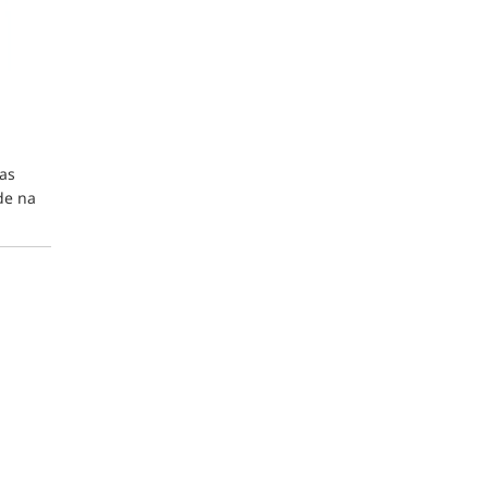
ias
de na
naso