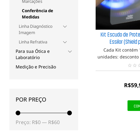
Marcações
Conferência de
Medidas
Linha Diagnóstico
Imagem
Kit Escudo de Prot
Essilor (Shield
Linha Refrativa
Cada Kit contém 
R$
Para sua Ótica e
unidades: desconto 
Laboratório
Valor da unidade co
Medição e Precisão
mais unidades: de
N
unidade - Valor da
e
n
R$
59,
h
u
m
POR PREÇO
a
CO
a
v
a
Preço
Preço
Preço:
R$0
—
R$60
l
i
mínimo
máximo
a
ç