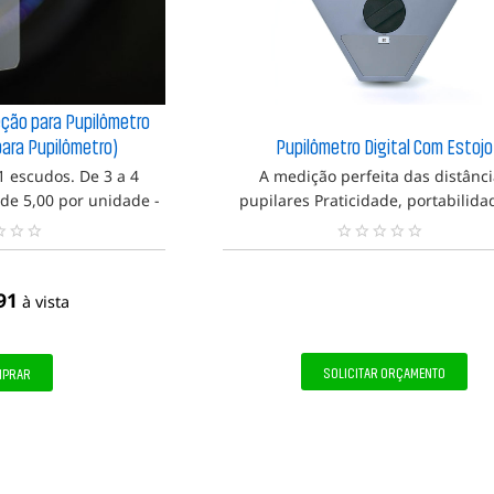
eção para Pupilômetro
 para Pupilômetro)
Pupilômetro Digital Com Estojo
1 escudos. De 3 a 4
A medição perfeita das distânc
59,91
de 5,00 por unidade -
pupilares Praticidade, portabilida
m desconto: 50,00 5 ou
tomada de medidas de distância 
sconto de 10,00 por
pupilares
N
 unidade com desconto
e
n
91
à vista
h
u
m
a
SOLICITAR ORÇAMENTO
MPRAR
a
v
a
l
i
a
ç