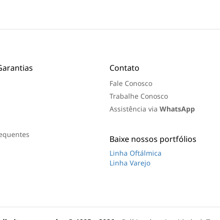
ã
o
f
e
i
t
a
Garantias
Contato
Fale Conosco
Trabalhe Conosco
Assistência via
WhatsApp
requentes
Baixe nossos portfólios
Linha Oftálmica
Linha Varejo