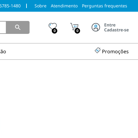
96785-1480
Sobre
Atendimento
Perguntas frequentes
Entre
Cadastre-se
0
0
ção
Promoções