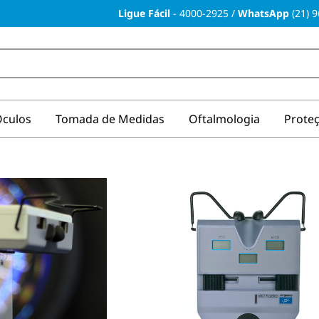
Ligue Fácil
-
4000-2925
/
WhatsApp
(21) 
culos
Tomada de Medidas
Oftalmologia
Prote