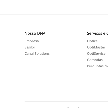
ã
o
f
e
i
t
a
Nosso DNA
Serviços e 
Empresa
Opticall
Essilor
OptiMaster
Canal Solutions
OptiService
Garantias
Perguntas f