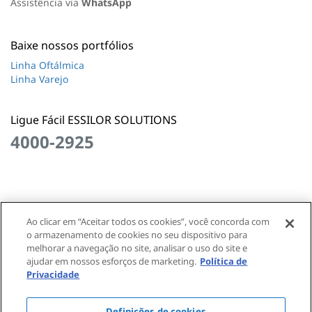
Assistência via
WhatsApp
Baixe nossos portfólios
Linha Oftálmica
Linha Varejo
Ligue Fácil ESSILOR SOLUTIONS
4000-2925
Ao clicar em “Aceitar todos os cookies”, você concorda com
Essilor Solutions • Todos os direitos reservados © 1995 –
o armazenamento de cookies no seu dispositivo para
2026
melhorar a navegação no site, analisar o uso do site e
Política de privacidade
Termos de Uso
Essilor Global
ajudar em nossos esforços de marketing.
Política de
Privacidade
Definições de cookies
Essilor (Multi Óptica) - CNPJ: 30.260.871/0001-05