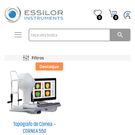
0
0
Filtros
Destaque
Topógrafo de Córnea –
CORNEA 550