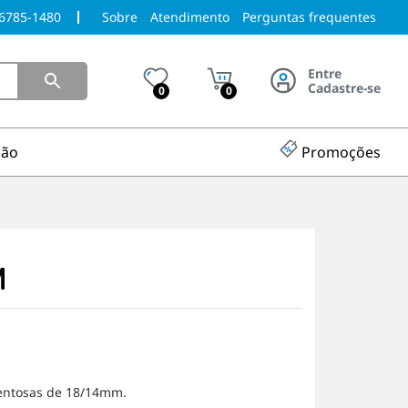
96785-1480
Sobre
Atendimento
Perguntas frequentes
Entre
Cadastre-se
0
0
ção
Promoções
M
ventosas de 18/14mm.