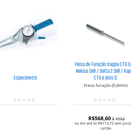
Fresa de Furação Kappa CTD 0
Neksia Drill / Delta 2 Drill / Ka
Especímetro
CTD e Jess D.
Fresa furação (0,8mm)
N
N
e
e
n
n
R$
568,60
à vista
h
h
ou em até 5x
R$
113,72
sem juros
u
u
cartão
m
m