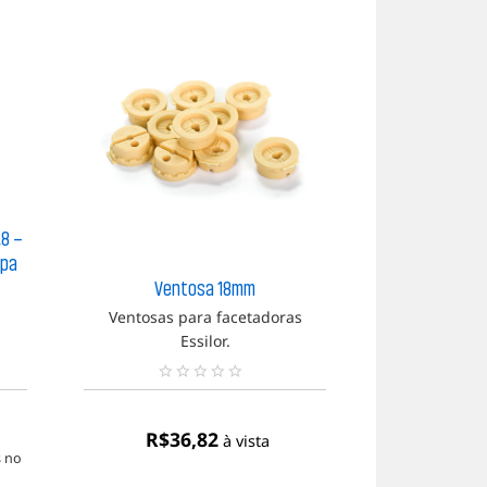
,8 –
ppa
Adesivo de 
Ventosa 18mm
Ventosas para facetadoras
Melhor d
Essilor.
adesivos
N
N
e
e
n
n
R$
36,82
R$
50
à vista
h
h
 no
ou em até 5x
R
u
u
m
m