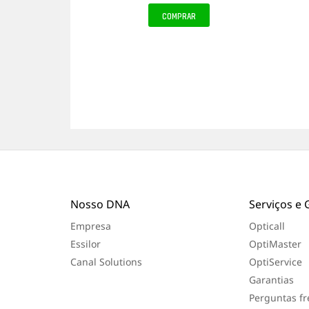
a
COMPRAR
a
v
a
l
i
a
ç
ã
o
f
e
i
t
a
Nosso DNA
Serviços e 
Empresa
Opticall
Essilor
OptiMaster
Canal Solutions
OptiService
Garantias
Perguntas f