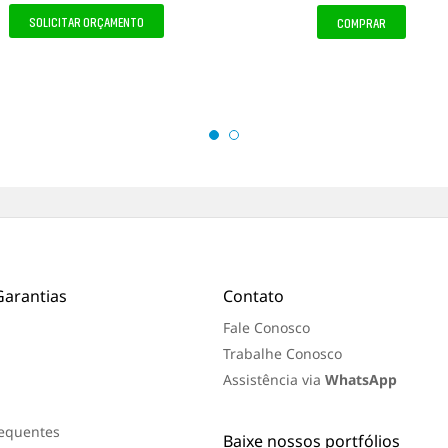
a
a
SOLICITAR ORÇAMENTO
COMPRAR
a
a
v
v
a
a
l
l
i
i
a
a
ç
ç
ã
ã
o
o
f
f
e
e
i
i
t
t
a
a
Garantias
Contato
Fale Conosco
Trabalhe Conosco
Assistência via
WhatsApp
requentes
Baixe nossos portfólios