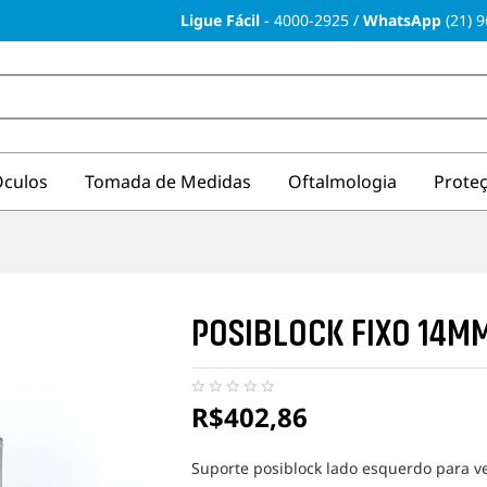
Ligue Fácil
-
4000-2925
/
WhatsApp
(21) 
culos
Tomada de Medidas
Oftalmologia
Prote
POSIBLOCK FIXO 14M
R$
402,86
N
e
n
h
Suporte posiblock lado esquerdo para 
u