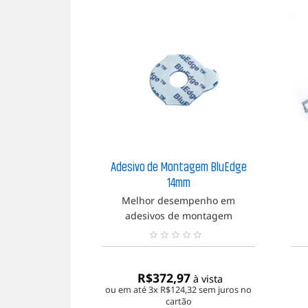
Adesivo de Montagem BluEdge
14mm
Melhor desempenho em
adesivos de montagem
N
e
n
R$
372,97
à vista
h
ou em até 3x
R$
124,32
sem juros no
u
cartão
m