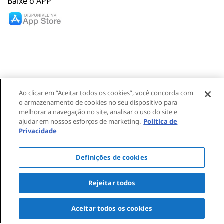
Baixe o APP
Ao clicar em “Aceitar todos os cookies”, você concorda com
Essilor Solutions • Todos os direitos reservados © 1995 –
o armazenamento de cookies no seu dispositivo para
2024
melhorar a navegação no site, analisar o uso do site e
Política de privacidade
Termos de Uso
Essilor Global
ajudar em nossos esforços de marketing.
Política de
Privacidade
Definições de cookies
Essilor (Multi Óptica) - CNPJ: 30.260.871/0001-05
Aceitamos as seguintes formas de pagamento seguras
Rejeitar todos
Aceitar todos os cookies