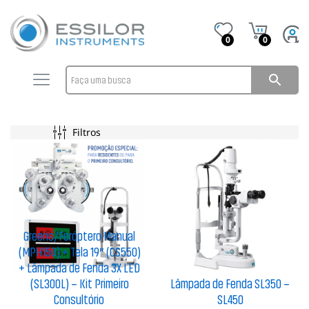
0
0
Filtros
Greens/Foróptero Manual
(MPH150) + Tela 19″ (CS550)
+ Lâmpada de Fenda 3X LED
(SL300L) – Kit Primeiro
Lâmpada de Fenda SL350 –
Consultório
SL450