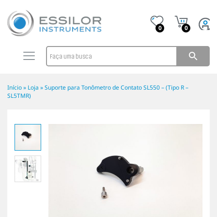
0
0
Início
»
Loja
»
Suporte para Tonômetro de Contato SL550 – (Tipo R –
SL5TMR)