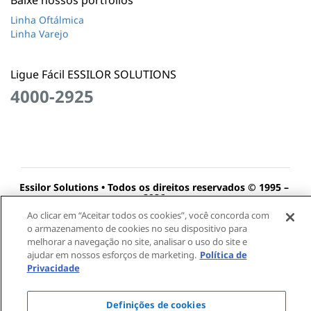
Linha Oftálmica
Linha Varejo
Ligue Fácil ESSILOR SOLUTIONS
4000-2925
Essilor Solutions • Todos os direitos reservados © 1995 –
2026
Política de privacidade
Termos de Uso
Essilor Global
Ao clicar em “Aceitar todos os cookies”, você concorda com
o armazenamento de cookies no seu dispositivo para
melhorar a navegação no site, analisar o uso do site e
ajudar em nossos esforços de marketing.
Política de
Essilor (Multi Óptica) - CNPJ: 30.260.871/0001-05
Privacidade
Aceitamos as seguintes formas de pagamento seguras
Definições de cookies