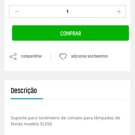
v
a
l
i
a
ç
COMPRAR
ã
o
f
e
i
compartilhar
adicionar aos favoritos
t
a
Descrição
Suporte para tonômetro de contato para lâmpadas de
fenda modelo SL550