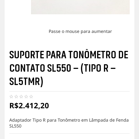
Passe o mouse para aumentar
SUPORTE PARA TONÔMETRO DE
CONTATO SL550 – (TIPO R –
SL5TMR)
R$
2.412,20
N
e
n
h
Adaptador Tipo R para Tonômetro em Lâmpada de Fenda
u
SL550
m
a
a