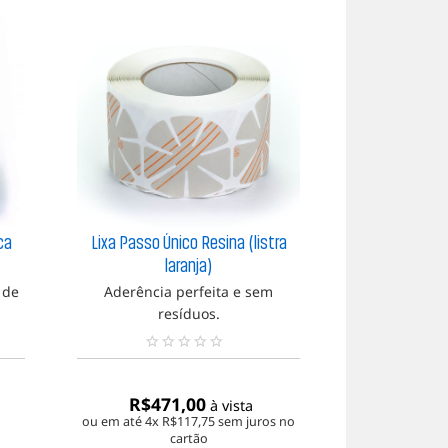
ca
Lixa Passo Único Resina (listra
laranja)
Esp
 de
Aderência perfeita e sem
resíduos.
N
N
e
e
n
n
R$
471,00
à vista
h
h
ou em até 4x
R$
117,75
sem juros no
u
u
cartão
m
m