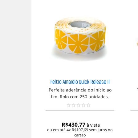
Feltro Amarelo Quick Release II
Perfeita aderência do início ao
fim. Rolo com 250 unidades.
N
e
n
R$
430,77
à vista
h
ou em até 4x
R$
107,69
sem juros no
u
cartão
m