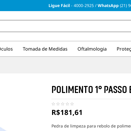
Ligue Fácil
-
4000-2925
/
WhatsApp
(21) 
culos
Tomada de Medidas
Oftalmologia
Prote
POLIMENTO 1° PASSO
R$
181,61
N
e
n
h
Pedra de limpeza para rebolo de polime
u