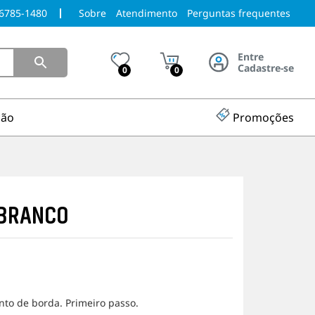
96785-1480
Sobre
Atendimento
Perguntas frequentes
Entre
Cadastre-se
0
0
ção
Promoções
 BRANCO
nto de borda. Primeiro passo.