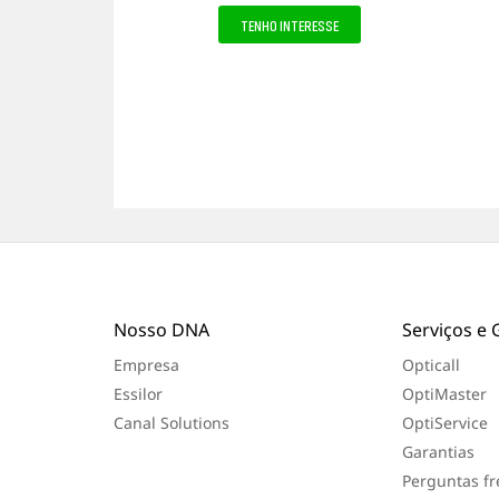
a
TENHO INTERESSE
a
v
a
l
i
a
ç
ã
o
f
e
i
t
a
Nosso DNA
Serviços e 
Empresa
Opticall
Essilor
OptiMaster
Canal Solutions
OptiService
Garantias
Perguntas f