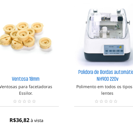
Polidora de Bordas automáti
Ventosa 18mm
NH900 220v
Ventosas para facetadoras
Polimento em todos os tipos
Essilor.
lentes
N
N
e
e
n
n
R$
36,82
à vista
h
h
u
u
m
m