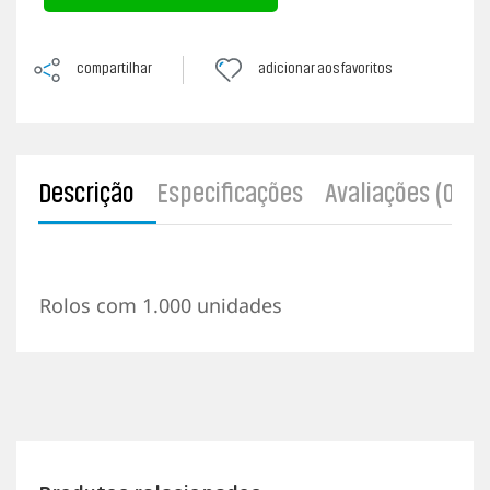
v
a
l
i
compartilhar
adicionar aos favoritos
a
ç
ã
o
f
e
i
Descrição
Especificações
Avaliações (0)
t
a
Rolos com 1.000 unidades