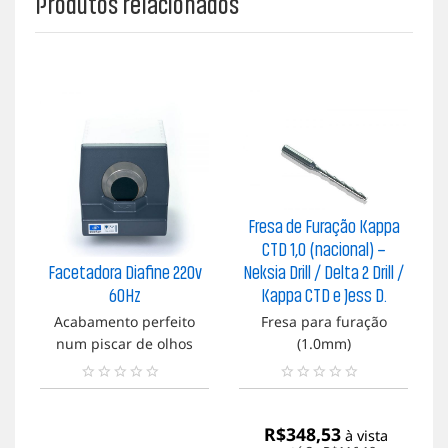
Produtos relacionados
Fresa de Furação Kappa
CTD 1,0 (nacional) –
Facetadora Diafine 220v
Neksia Drill / Delta 2 Drill /
60Hz
Kappa CTD e Jess D.
Acabamento perfeito
Fresa para furação
num piscar de olhos
a
(1.0mm)
N
N
e
e
n
n
R$
348,53
à vista
h
h