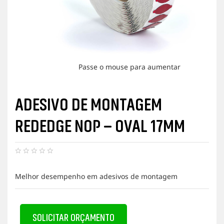
Passe o mouse para aumentar
ADESIVO DE MONTAGEM
REDEDGE NOP – OVAL 17MM
N
e
Melhor desempenho em adesivos de montagem
n
h
u
m
a
SOLICITAR ORÇAMENTO
a