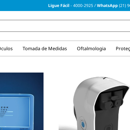
Ligue Fácil
-
4000-2925
/
WhatsApp
(21) 
culos
Tomada de Medidas
Oftalmologia
Prote