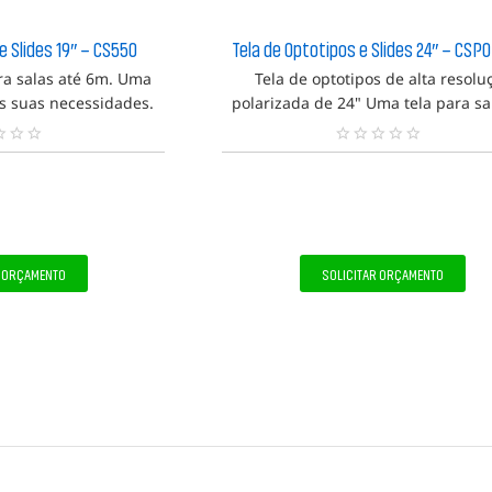
e Slides 19″ – CS550
Tela de Optotipos e Slides 24″ – CSP
ra salas até 6m. Uma
Tela de optotipos de alta resolu
as suas necessidades.
polarizada de 24" Uma tela para sa
ra salas pequenas, ou
até 8m. Com todos os testes que 
 "mirror", espelhe as
precisa para fazer exames de acu
N
eções.
visual, motilidade ocular e ainda 
e
n
po
h
u
m
a
R ORÇAMENTO
SOLICITAR ORÇAMENTO
a
v
a
l
i
a
ç
ã
o
f
e
i