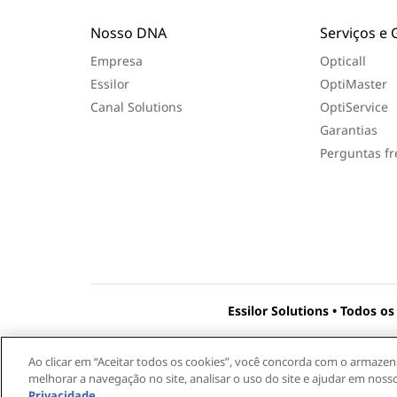
t
a
Nosso DNA
Serviços e 
Empresa
Opticall
Essilor
OptiMaster
Canal Solutions
OptiService
Garantias
Perguntas f
Essilor Solutions • Todos os
Ao clicar em “Aceitar todos os cookies”, você concorda com o armaze
melhorar a navegação no site, analisar o uso do site e ajudar em noss
Essilor (Multi Óptica) - CNPJ: 30.260.871/0001-05
Privacidade