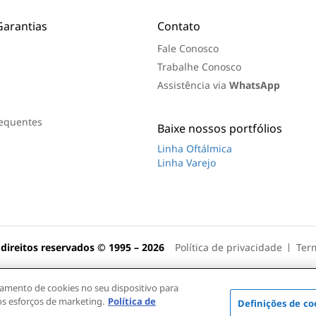
t
a
Garantias
Contato
Fale Conosco
Trabalhe Conosco
Assistência via
WhatsApp
requentes
Baixe nossos portfólios
Linha Oftálmica
Linha Varejo
 direitos reservados © 1995 – 2026
Política de privacidade
Ter
namento de cookies no seu dispositivo para
os esforços de marketing.
Política de
Aceitamos 
Definições de co