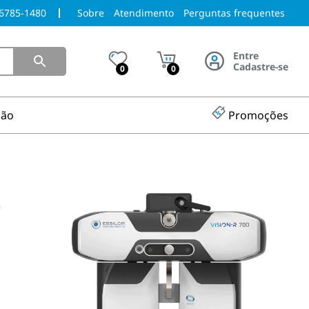
96785-1480
Sobre
Atendimento
Perguntas frequentes
Entre
Cadastre-se
0
0
ção
Promoções