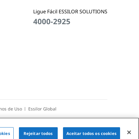
t
a
Ligue Fácil ESSILOR SOLUTIONS
4000-2925
mos de Uso
Essilor Global
as seguintes formas de pagamento seguras
okies
Rejeitar todos
Aceitar todos os cookies