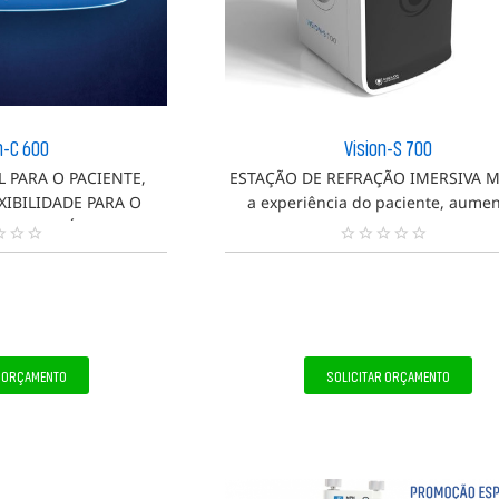
n-C 600
Vision-S 700
 PARA O PACIENTE,
ESTAÇÃO DE REFRAÇÃO IMERSIVA M
EXIBILIDADE PARA O
a experiência do paciente, aumen
AL DE SAÚDE.
capacidade de atendimento com
estação compacta. A estação de re
N
Vision-S™ 700 foi projetada p
e
n
h
u
m
a
R ORÇAMENTO
SOLICITAR ORÇAMENTO
a
v
a
l
i
a
ç