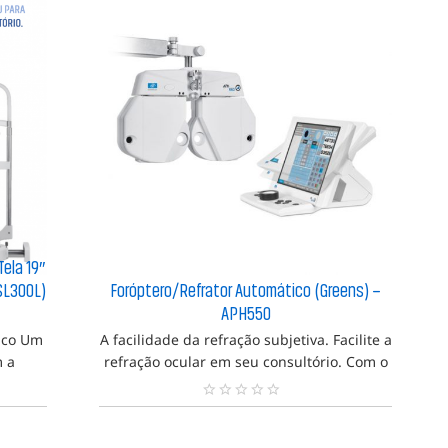
ã
o
f
e
i
t
a
ela 19″
SL300L)
Foróptero/Refrator Automático (Greens) –
APH550
gico Um
A facilidade da refração subjetiva. Facilite a
m a
refração ocular em seu consultório. Com o
 por um
APH550, além de conforto e ergonomia
la de
para o médico e o paciente, é possível
N
âmpada
agilizar o processo atr
e
n