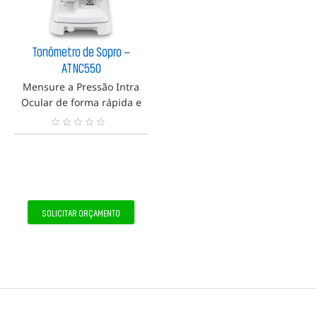
a
a
Tonômetro de Sopro –
ATNC550
Mensure a Pressão Intra
Ocular de forma rápida e
precisa. Através de um
sopro suave e seguro,
N
obtenha a PIO e PIOc*
e
n
h
u
m
a
SOLICITAR ORÇAMENTO
a
v
a
l
i
a
ç
ã
o