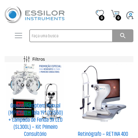
0
0
Filtros
Greens/Foróptero Manual
(MPH150) + Tela 19″ (CS550)
+ Lâmpada de Fenda 3X LED
(SL300L) – Kit Primeiro
Consultório
Retinógrafo – RETINA 400